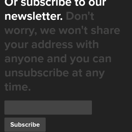
Or subscribe to our
newsletter.
Don't
worry, we won't share
your address with
anyone and you can
unsubscribe at any
time.