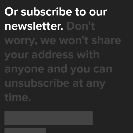
Or subscribe to our
newsletter.
Don't
worry, we won't share
your address with
anyone and you can
unsubscribe at any
time.