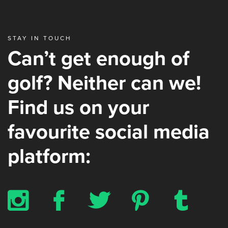
STAY IN TOUCH
Can’t get enough of
golf? Neither can we!
Find us on your
favourite social media
platform:
x
b
a
d
z