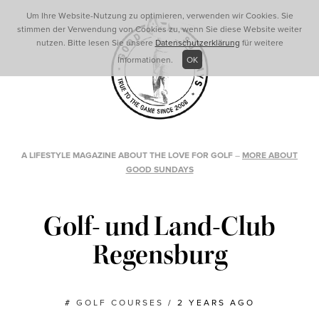
Um Ihre Website-Nutzung zu optimieren, verwenden wir Cookies. Sie
stimmen der Verwendung von Cookies zu, wenn Sie diese Website weiter
nutzen. Bitte lesen Sie unsere
Datenschutzerklärung
für weitere
Informationen.
OK
A LIFESTYLE MAGAZINE ABOUT THE LOVE FOR GOLF
–
MORE ABOUT
GOOD SUNDAYS
Golf- und Land-Club
Regensburg
#
GOLF COURSES
/
2 YEARS AGO