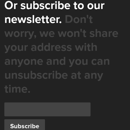
Or subscribe to our
newsletter.
Don't
worry, we won't share
your address with
anyone and you can
unsubscribe at any
time.