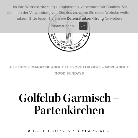
Um Ihre Website-Nutzung zu optimieren, verwenden wir Cookies. Sie
stimmen der Verwendung von Cookies zu, wenn Sie diese Website weiter
nutzen. Bitte lesen Sie unsere
Datenschutzerklärung
für weitere
Informationen.
OK
A LIFESTYLE MAGAZINE ABOUT THE LOVE FOR GOLF
–
MORE ABOUT
GOOD SUNDAYS
Golfclub Garmisch –
Partenkirchen
#
GOLF COURSES
/
3 YEARS AGO