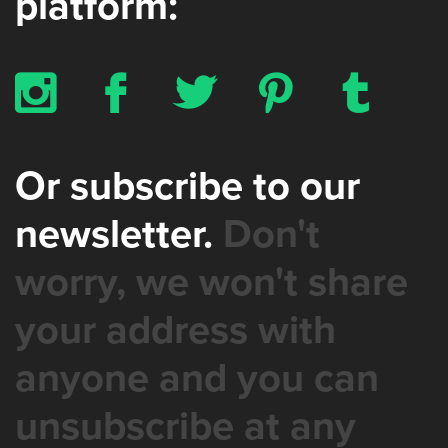
platform:
x
b
a
d
z
Or subscribe to our
newsletter.
Don't
worry, we won't share
your address with
anyone and you can
unsubscribe at any