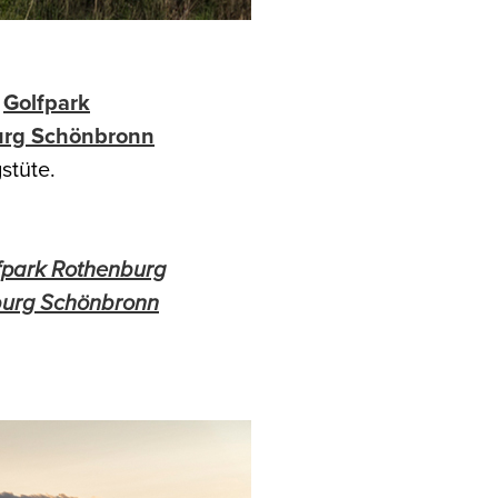
s
Golfpark
urg Schönbronn
stüte.
fpark Rothenburg
burg Schönbronn