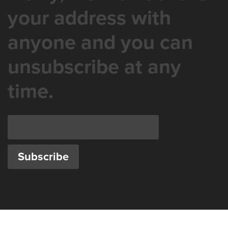
your address with
anyone and you can
unsubscribe at any
time.