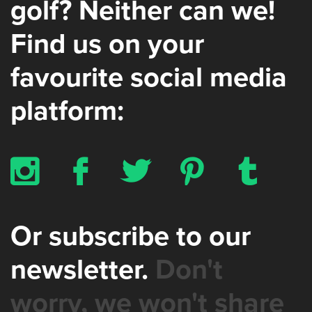
golf? Neither can we!
Find us on your
favourite social media
platform:
x
b
a
d
z
Or subscribe to our
newsletter.
Don't
worry, we won't share