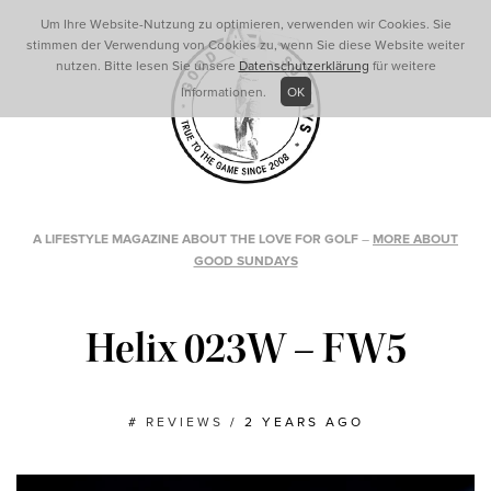
Um Ihre Website-Nutzung zu optimieren, verwenden wir Cookies. Sie
stimmen der Verwendung von Cookies zu, wenn Sie diese Website weiter
nutzen. Bitte lesen Sie unsere
Datenschutzerklärung
für weitere
Informationen.
OK
A LIFESTYLE MAGAZINE ABOUT THE LOVE FOR GOLF
–
MORE ABOUT
GOOD SUNDAYS
Helix 023W – FW5
#
REVIEWS
/
2 YEARS AGO